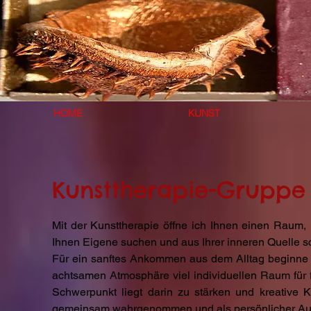
HOME
KUNST
Kunsttherapie-Gruppe
Mit der Kunsttherapie öffne ich Ihnen einen Raum
Ihnen Eigene suchen und aus Ihrer inneren Quelle 
Für ein sanftes Ankommen aus dem Alltag beginne ic
achtsamen Atmosphäre viel individuellen Raum für 
Schwerpunkt liegt darin zu stärken und kreative K
gemeinsam wahrgenommen und als persönlicher Ausdr